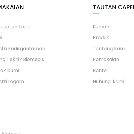
MAKAIAN
TAUTAN CAPE
buatan kapa
Rumah
ik
Produk
stri Kadirgantaraan
Tentang Kami
ng Teknik Biomedis
Pamakaian
yak bumi
Barito
stri Logam
Hubungi kami
Alamaik: