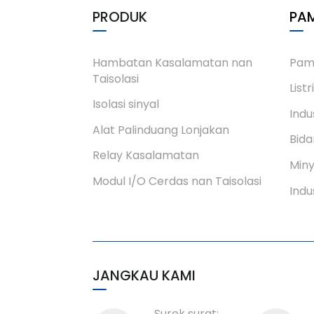
PRODUK
PA
PHM-7230 Mantan
Modul IO Cerdas
Terisolasi Aman Sacaro
Batin
Hambatan Kasalamatan nan
Pam
Taisolasi
Listr
Modul masuak analog
Isolasi sinyal
ampek saluran
Indu
Alat Palinduang Lonjakan
Bida
Relay Kasalamatan
Min
Modul I/O Cerdas nan Taisolasi
Indu
JANGKAU KAMI
Surek surat: