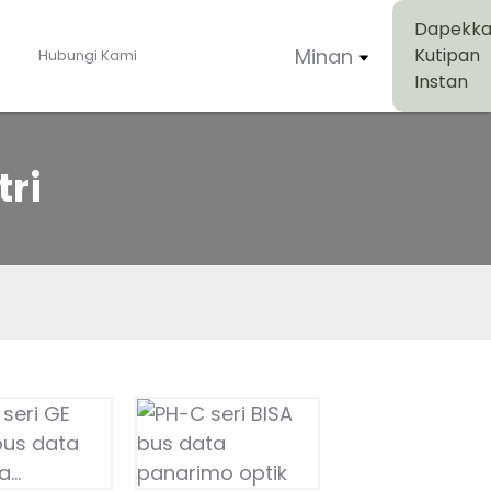
Dapekk
Minan
Kutipan
o
Hubungi Kami
Instan
tri