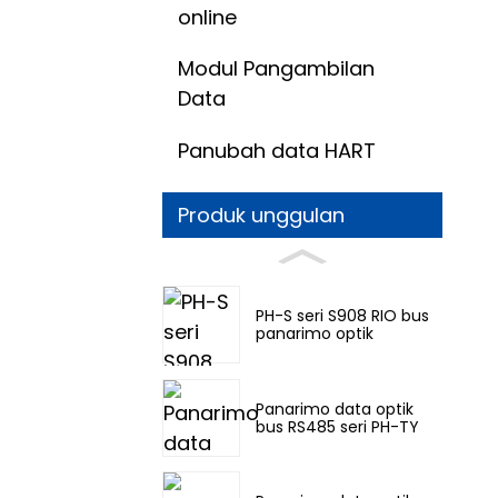
online
Modul Pangambilan
Data
Panubah data HART
Produk unggulan
PH-S seri S908 RIO bus
panarimo optik
Panarimo data optik
bus RS485 seri PH-TY