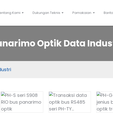
entang Kami
Dukungan Teknis
Pamakaian
Barit
narimo Optik Data Indus
ustri