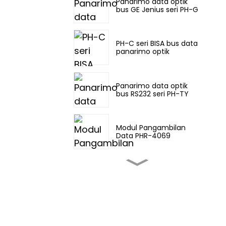
Panarimo data optik
bus GE Jenius seri PH-G
PH-C seri BISA bus data
panarimo optik
Panarimo data optik
bus RS232 seri PH-TY
Modul Pangambilan
Data PHR-4069
PH-Co seri RS422
Kontrol Jaring data bus
panarimo optik
Gerbang Cerdas PHG-
22TC-3331