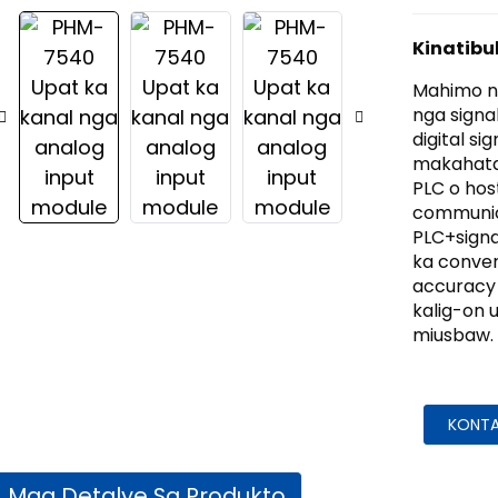
Kinatib
Mahimo ni
nga signa
digital s
makahatag
PLC o hos
communica
PLC+signa
ka conver
accuracy
kalig-on 
miusbaw.
KONTA
Mga Detalye Sa Produkto