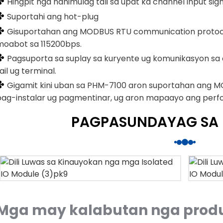
✤
Hingpit nga nahimulag tali sa upat ka channel input s
✤
Suportahi ang hot-plug
✤
Gisuportahan ang MODBUS RTU communication protoco
moabot sa 115200bps.
✤
Pagsuporta sa suplay sa kuryente ug komunikasyon sa
ail ug terminal.
✤
Gigamit kini uban sa PHM-7100 aron suportahan ang M
pag-instalar ug pagmentinar, ug aron mapaayo ang perf
PAGPASUNDAYAG SA
Mga may kalabutan nga prod