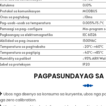
Katukma
0.10%
Protokol sa komunikasyon
MODBUS
Oras sa pagtubag
≤
10ms
Pag-usab-usab sa temperatura
0.005% FS /
℃
Pamaagi sa pag-configure
Ma-program s
Pagkaangay sa elektromagnetiko
IEC 61326
Abilidad sa pag-inusara
1500VAC
Temperatura sa pagtrabaho
-20
℃
~+60
℃
Temperatura sa pagtipig
-40
℃
~+85
℃
Humidity sa palibot
≤
95% ARH Wal
Lebel sa proteksyon
IP20
PAGPASUNDAYAG SA
✤
Ubos nga disenyo sa konsumo sa kuryente, ubos nga 
ga zero calibration.