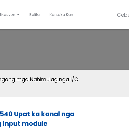
Ceb
likasyon
Balita
Kontaka Kami
a
lingong mga Nahimulag nga I/O
540 Upat ka kanal nga
 input module
Loading...
Loading...
Loading..
Loading..