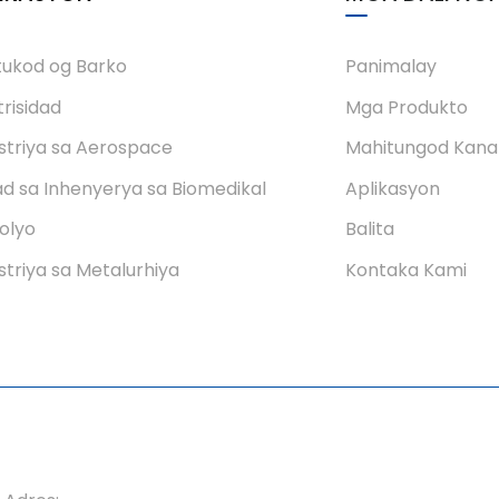
ukod og Barko
Panimalay
trisidad
Mga Produkto
striya sa Aerospace
Mahitungod Kan
d sa Inhenyerya sa Biomedikal
Aplikasyon
olyo
Balita
striya sa Metalurhiya
Kontaka Kami