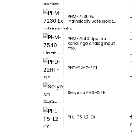
PHM-7230 Ex
Intrinsically Safe Isolat...
PHM-7540 Upat ka
kanal nga analog input
mo...
PHD-22HT-*1*1
Serye sa PHG-12TE
PHL-T5-L2-EX
n