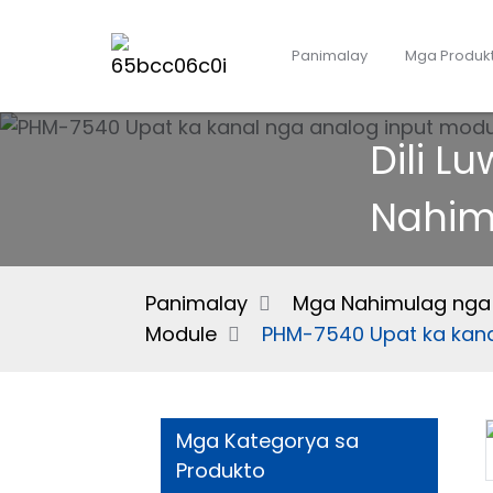
Panimalay
Mga Produk
Dili 
Nahim
Panimalay
Mga Nahimulag nga I
Module
PHM-7540 Upat ka kana
Mga Kategorya sa
Produkto