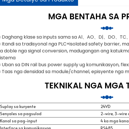
MGA BENTAHA SA 
■ Daghang klase sa inputs sama sa Al、AO、D|、DO、TC
 Itandi sa tradisyonal nga PLC+isolated safety barrier, m
sa doble nga signal conversion, madugangan ang katukma 
sistema
 Uban sa DIN rail bus power supply ug komunikasyon, flexi
■
Taas nga densidad sa module/channel, episyente nga m
TEKNIKAL NGA MGA 
Suplay sa kuryente
24VD
Senyales sa pagsulod
2-wire, 3-wire
Kanal sa pag-input
4 ka mga kana
Interface sa komunikasyon
RS485