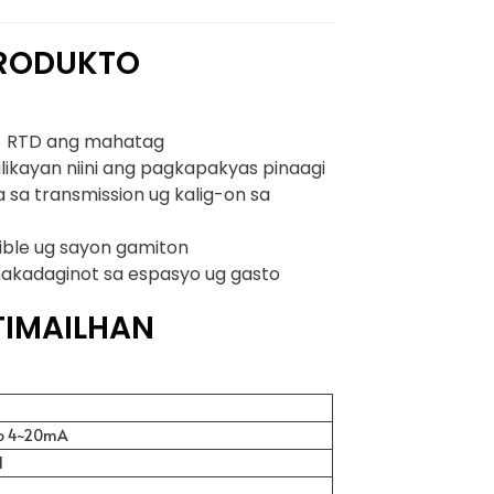
PRODUKTO
、RTD ang mahatag
alikayan niini ang pagkapakyas pinaagi
sa transmission ug kalig-on sa
ble ug sayon ​​gamiton
akadaginot sa espasyo ug gasto
TIMAILHAN
 o 4~20mA
l