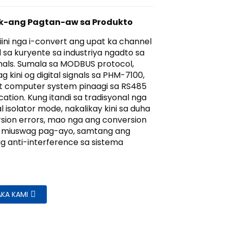
uk-ang Pagtan-aw sa Produkto
ini nga i-convert ang upat ka channel
l sa kuryente sa industriya ngadto sa
ignals. Sumala sa MODBUS protocol,
 kini og digital signals sa PHM-7100,
t computer system pinaagi sa RS485
tion. Kung itandi sa tradisyonal nga
l isolator mode, nakalikay kini sa duha
sion errors, mao nga ang conversion
 miuswag pag-ayo, samtang ang
ug anti-interference sa sistema
KA KAMI