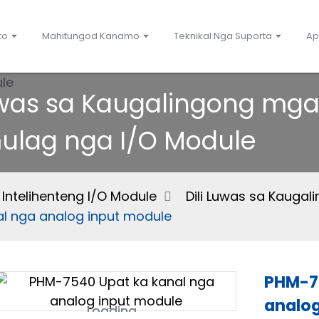
to
Mahitungod Kanamo
Teknikal Nga Suporta
Ap
Luwas sa Kaugalingong mg
ulag nga I/O Module
ntelihenteng I/O Module
Dili Luwas sa Kauga
l nga analog input module
PHM-7
analog
Loading...
Loading...