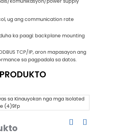
ignals/komunikasyon/power supply
l, ug ang communication rate
 duha ka paagi: backplane mounting
ODBUS TCP/IP, aron mapasayon ​​ang
ormance sa pagpadala sa datos.
 PRODUKTO
ukto