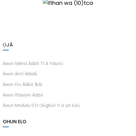
am
ỌJÀ
n
Àwọn Ìdènà Ààbò Tí A Yàsọ́tọ̀
Àwọn Àmì Ìdásílẹ̀
Àwọn Ẹ̀rọ Ààbò Ìbílẹ̀
se
Àwọn Ìfàsẹ́yìn Ààbò
Àwọn Modulu I/O Ọlọ́gbọ́n tí a yà sọ́tọ̀
OHUN ELO
ese