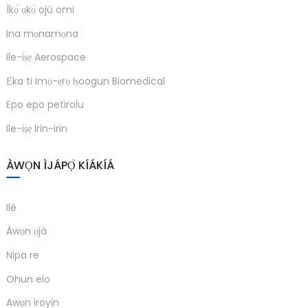
Ìkọ́ ọkọ̀ ojú omi
anda
Ina mọnamọna
Ile-iṣẹ Aerospace
e
Ẹ̀ka ti Imọ-ẹrọ Iṣoogun Biomedical
e
Epo epo petirolu
Ile-iṣẹ Irin-irin
ÀWỌN ÌJÁPỌ̀ KÍÁKÍÁ
Ilé
Àwọn ọjà
se
Nipa re
Ohun elo
Awọn iroyin