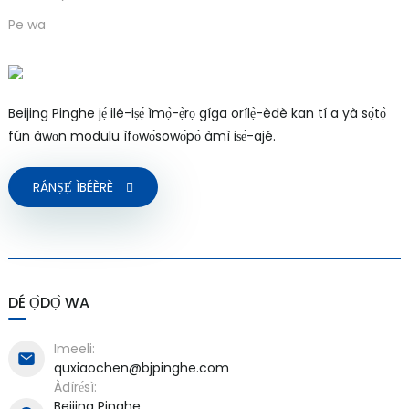
Pe wa
a)
Beijing Pinghe jẹ́ ilé-iṣẹ́ ìmọ̀-ẹ̀rọ gíga orílẹ̀-èdè kan tí a yà sọ́tọ̀
fún àwọn modulu ìfọwọ́sowọ́pọ̀ àmì iṣẹ́-ajé.
n
ga
RÁNṢẸ́ ÌBÉÈRÈ
DÉ Ọ̀DỌ̀ WA
Imeeli:
quxiaochen@bjpinghe.com
Àdírẹ́sì:
Beijing Pinghe