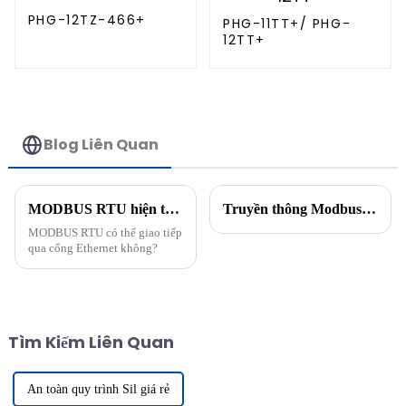
PHG-12TZ-466+
PHG-11TT+/ PHG-
12TT+
Blog Liên Quan
MODBUS RTU hiện tương thích với truyền thông Ethernet
Truyền thông Modbus: Chìa khóa để xây dựng mạng lưới công nghiệp liền mạch
MODBUS RTU có thể giao tiếp
qua cổng Ethernet không?
Tìm Kiếm Liên Quan
An toàn quy trình Sil giá rẻ