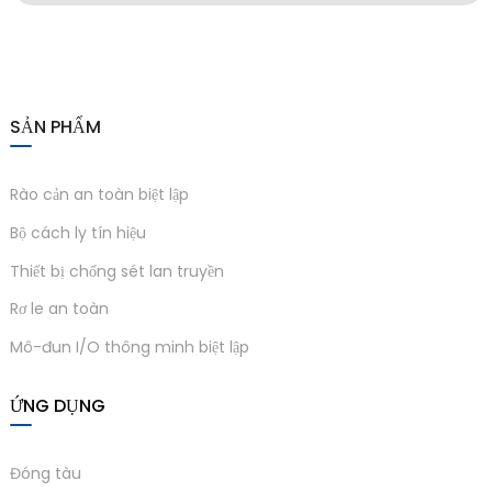
SẢN PHẨM
Rào cản an toàn biệt lập
Bộ cách ly tín hiệu
Thiết bị chống sét lan truyền
Rơ le an toàn
Mô-đun I/O thông minh biệt lập
ỨNG DỤNG
Đóng tàu