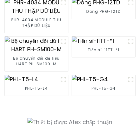
Dòng PHG-12TD
PHR-4034 MODULE THU
THẬP DỮ LIỆU
Tiến sĩ-11TT-*1
Bộ chuyển đổi dữ liệu
HART PH-SM100-M
PHL-T5-L4
PHL-T5-G4