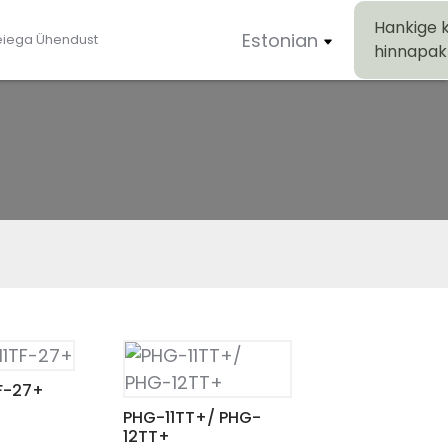
Hankige 
Estonian
eiega Ühendust
hinnapa
F-27+
PHG-11TT+/ PHG-
12TT+