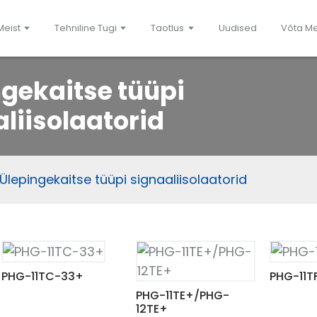
Meist
Tehniline Tugi
Taotlus
Uudised
Võta M
gekaitse tüüpi
liisolaatorid
Ülepingekaitse tüüpi signaaliisolaatorid
PHG-11TC-33+
PHG-11T
PHG-11TE+/PHG-
12TE+