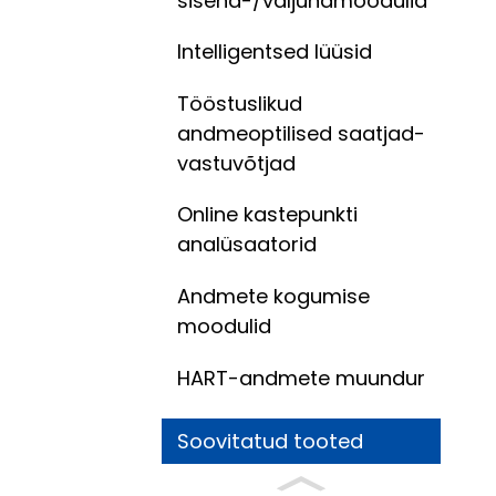
sisend-/väljundmoodulid
Intelligentsed lüüsid
Tööstuslikud
andmeoptilised saatjad-
vastuvõtjad
Online kastepunkti
analüsaatorid
Andmete kogumise
moodulid
HART-andmete muundur
Soovitatud tooted