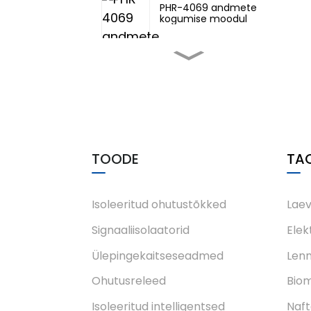
PHR-4069 andmete
kogumise moodul
PH-Co seeria RS422
juhtvõrgu siini andmete
optiline saatja-
vastuvõtja
Intelligentsed lüüsid
PHG-22TC-3331
TOODE
TA
PHM-7230 Ex sisemiselt
ohutud isoleeritud
intelligentsed IO-
moodulid
Isoleeritud ohutustõkked
Laev
Signaaliisolaatorid
Elek
PHM-7540
neljakanaliline
Ülepingekaitseseadmed
Len
analoogsisendmoodul
Ohutusreleed
Biom
Isoleeritud intelligentsed
Naft