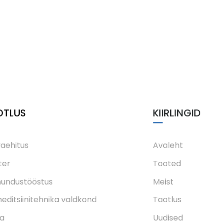
OTLUS
KIIRLINGID
aehitus
Avaleht
ter
Tooted
nundustööstus
Meist
editsiinitehnika valdkond
Taotlus
a
Uudised