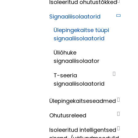
Isoleeritud ohutustõkked
Signaaliisolaatorid
Ülepingekaitse tüüpi
signaaliisolaatorid
Üliõhuke
signaaliisolaator
T-seeria
signaaliisolaatorid
Ülepingekaitseseadmed
Ohutusreleed
Isoleeritud intelligentsed