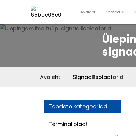
Avaleht
Tooted
Ülepin
signaa
Avaleht
Signaaliisolaatorid
Toodete kategooriad
Terminaliplaat