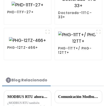
PHD-11TF-27+
Doctorado-11TC-
33+
PHG-12TZ-466+
PHG-11TT+/ PHG-
12TT+
Blog Relacionado
MODBUS RTU ahora compatible con la comunicación Ethernet
Comunicación Modbus: la clave para construir redes industriales fluidas
¿MODBUS RTU también