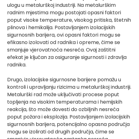
am
ulogu u metalurškoj industriji. Na metalurškim
radnim mjestima mogu postojati opasni faktori
poput visoke temperature, visokog pritiska, štetnih
plinova i hemikalija. Postavljanjem izolacijskih
sigurnosnih barijera, ovi opasni faktori mogu se
efikasno izolovati od radnika i opreme, čime se
smanjuje vjerovatnoća nesreća. Ovaj zaštitni
efekat je ključan za osiguranje sigurnosti i zdravlja
n
radnika.
Drugo, izolacijske sigurnosne barijere pomažu u
kontroli i upravljanju rizicima u metalurškoj industriji.
se
Metalurški rad može uključivati ​​procese poput
topljenja na visokim temperaturama i hemijskih
reakcija, što može dovesti do ozbiljnih nesreća
poput požara i eksplozija. Postavljanjem izolacijskih
sigurnosnih barijera, potencijalno opasna područja
ese
mogu se izolirati od drugih područja, čime se