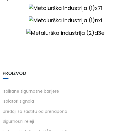
)
PROIZVOD
is
Izolirane sigurnosne barijere
Izolatori signala
Uređaji za zaštitu od prenapona
Sigurnosni releji