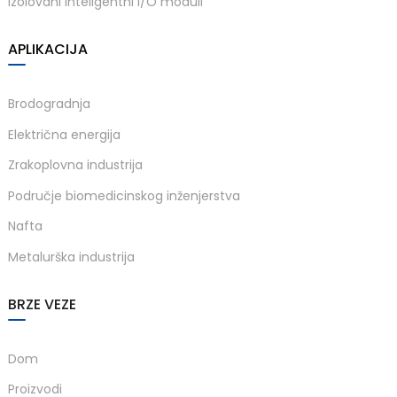
Izolovani inteligentni I/O moduli
APLIKACIJA
Brodogradnja
Električna energija
Zrakoplovna industrija
Područje biomedicinskog inženjerstva
Nafta
Metalurška industrija
BRZE VEZE
Dom
Proizvodi