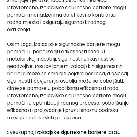
smanjuje vjerovatnoća nastanka nesreća.
Istovremeno, izolacijske sigurnosne barijere mogu
anda
pomoći i menadžerima da efikasno kontrolišu
radno mjesto i osiguraju sigurnost radnog
okruženja.
e
e
Osim toga, izolacijske sigurnosne barijere mogu
pomoći i u poboljšanju efikasnosti rada. U
metalurškoj industriji, sigurnost i efikasnost su
neodvojive. Postavljanjem izolacijskih sigurnosnih
barijera može se smanjiti pojava nesreća, a osjećaj
sigurnosti i povjerenja osoblja može se poboljšati,
čime se pomaže u poboljšanju efikasnosti rada.
Istovremeno, izolacijske sigurnosne barijere mogu
pomoći i u optimizaciji radnog procesa, poboljšanju
efikasnosti proizvodnje i pružiti snažnu podršku
se
razvoju metalurških preduzeća.
Sveukupno,
izolacijske sigurnosne barijere
igraju