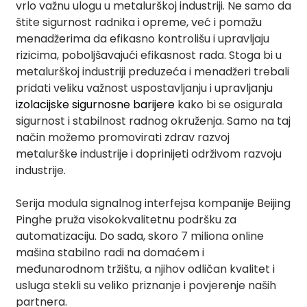
vrlo važnu ulogu u metalurškoj industriji. Ne samo da
štite sigurnost radnika i opreme, već i pomažu
menadžerima da efikasno kontrolišu i upravljaju
rizicima, poboljšavajući efikasnost rada. Stoga bi u
metalurškoj industriji preduzeća i menadžeri trebali
a)
pridati veliku važnost uspostavljanju i upravljanju
izolacijske sigurnosne barijere
kako bi se osigurala
n
sigurnost i stabilnost radnog okruženja. Samo na taj
ga
način možemo promovirati zdrav razvoj
metalurške industrije i doprinijeti održivom razvoju
industrije.
Serija modula signalnog interfejsa kompanije Beijing
Pinghe pruža visokokvalitetnu podršku za
automatizaciju. Do sada, skoro 7 miliona online
mašina stabilno radi na domaćem i
međunarodnom tržištu, a njihov odličan kvalitet i
usluga stekli su veliko priznanje i povjerenje naših
partnera.